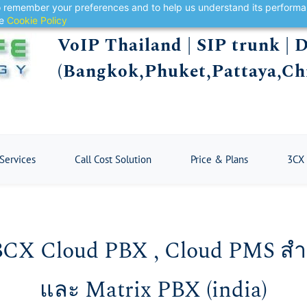
 to remember your preferences and to help us understand its perform
he
Cookie Policy
VoIP Thailand | SIP trunk |
(Bangkok,Phuket,Pattaya,Ch
 Services
Call Cost Solution
Price & Plans
3CX 
CX Cloud PBX , Cloud PMS สำ
​และ Matrix PBX (india)