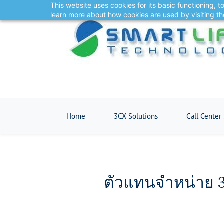
This website uses cookies for its basic functioning,
Skip
learn more about how cookies are used by visiting t
to
main
content
Home
3CX Solutions
Call Center
ตัวแทนจำหน่าย 3