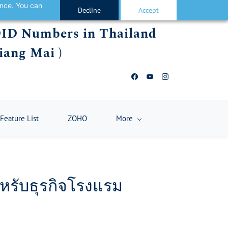
ance. You can
Decline
Accept
 DID Numbers in Thailand
iang Mai )
Feature List
ZOHO
More
หรับธุรกิจโรงแรม